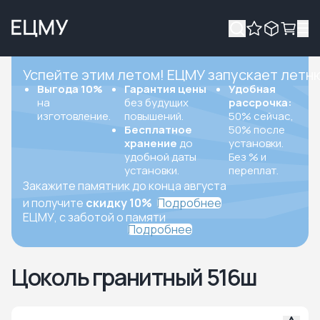
Успейте этим летом! ЕЦМУ запускает летн
Выгода 10%
Гарантия цены
Удобная
на
без будущих
рассрочка:
изготовление.
повышений.
50% сейчас,
Бесплатное
50% после
хранение
до
установки.
удобной даты
Без % и
установки.
переплат.
Закажите памятник до конца августа
и получите
скидку 10%
Подробнее
ЕЦМУ, с заботой о памяти
Подробнее
Цоколь гранитный 516ш