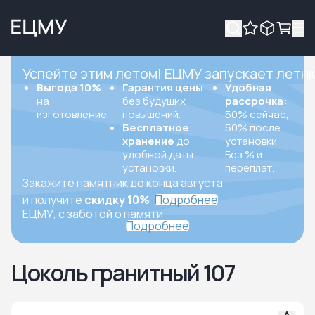
Успейте этим летом! ЕЦМУ запускает летн
Выгода 10%
Гарантия цены
Удобная
на
без будущих
рассрочка:
изготовление.
повышений.
50% сейчас,
Бесплатное
50% после
хранение
до
установки.
удобной даты
Без % и
установки.
переплат.
Закажите памятник до конца августа
и получите
скидку 10%
Подробнее
ЕЦМУ, с заботой о памяти
Подробнее
Цоколь гранитный 107