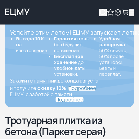
Успейте этим летом! ЕЦМУ запускает летн
Выгода 10%
Гарантия цены
Удобная
на
без будущих
рассрочка:
изготовление.
повышений.
50% сейчас,
Бесплатное
50% после
хранение
до
установки.
удобной даты
Без % и
установки.
переплат.
Закажите памятник до конца августа
и получите
скидку 10%
Подробнее
ЕЦМУ, с заботой о памяти
Подробнее
Тротуарная плитка из
бетона (Паркет серая)