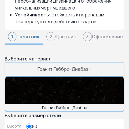
персонализации дизайна для отображения
уникальных черт ушедшего.
Устойчивость:
стойкость к перепадам
температур и воздействию осадков.
Памятник
Цветник
Оформление
1
2
3
Выберите материал
Гранит Габбро-Диабаз
Гранит Габбро-Диабаз
Выберите размер стелы
Высота
80