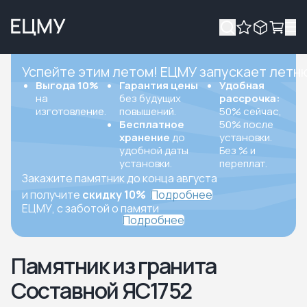
Успейте этим летом! ЕЦМУ запускает летн
Выгода 10%
Гарантия цены
Удобная
на
без будущих
рассрочка:
изготовление.
повышений.
50% сейчас,
Бесплатное
50% после
хранение
до
установки.
удобной даты
Без % и
установки.
переплат.
Закажите памятник до конца августа
и получите
скидку 10%
Подробнее
ЕЦМУ, с заботой о памяти
Подробнее
Памятник из гранита
Составной ЯС1752