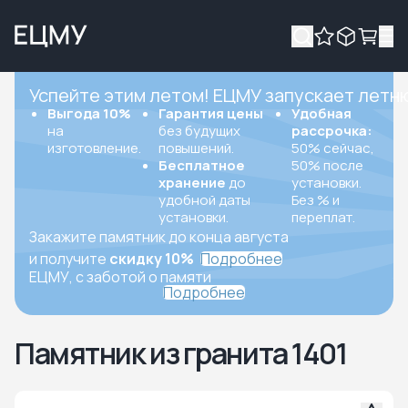
Успейте этим летом! ЕЦМУ запускает летн
Выгода 10%
Гарантия цены
Удобная
на
без будущих
рассрочка:
изготовление.
повышений.
50% сейчас,
Бесплатное
50% после
хранение
до
установки.
удобной даты
Без % и
установки.
переплат.
Закажите памятник до конца августа
и получите
скидку 10%
Подробнее
ЕЦМУ, с заботой о памяти
Подробнее
Памятник из гранита 1401