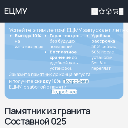
Успейте этим летом! ЕЦМУ запускает летн
Выгода 10%
Гарантия цены
Удобная
на
без будущих
рассрочка:
изготовление.
повышений.
50% сейчас,
Бесплатное
50% после
хранение
до
установки.
удобной даты
Без % и
установки.
переплат.
Закажите памятник до конца августа
и получите
скидку 10%
Подробнее
ЕЦМУ, с заботой о памяти
Подробнее
Памятник из гранита
Составной 025