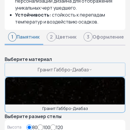
персонализации дизайна для отображения
уникальных черт ушедшего.
Устойчивость:
стойкость к перепадам
температур и воздействию осадков.
Памятник
Цветник
Оформление
1
2
3
Выберите материал
Гранит Габбро-Диабаз
Гранит Габбро-Диабаз
Выберите размер стелы
Высота
80
100
120