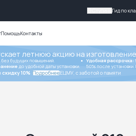
Ступино
Гид по кл
г
Помощь
Контакты
ускает летнюю акцию на изготовление
ы
без будущих повышений.
Удобная рассрочка:
ранение
до удобной даты установки.
50% после установки. 
е
скидку 10%
Подробнее
ЕЦМУ, с заботой о памяти