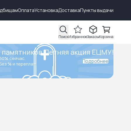
адбищам
Оплата
Установка
Доставка
Пункты выдачи
Поиск
Избранное
Заказы
Корзина
 памятников.
Летняя акция ЕЦМУ!
50% сейчас,
Подробнее
Без % и переплат.