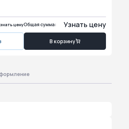
Узнать цену
Общая сумма:
знать цену
з
В корзину
формление