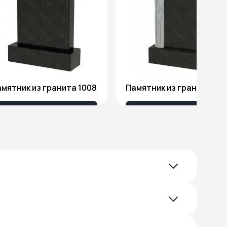
мятник из гранита 1008
Памятник из гранита Я1
18 032 ₽
51 578 ₽