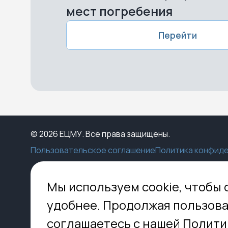
мест погребения
Перейти
© 2026 ЕЦМУ. Все права защищены.
Пользовательское соглашение
Политика конфид
Каталог
Конструктор
Пункты выдачи
Ко
Мы используем cookie, чтобы 
Услуги
О нас
Доставка
МО,
удобнее. Продолжая пользова
8 
Блог
Оплата
соглашаетесь с нашей Полити
Помощь
Установка
inf