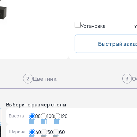
Установка
У
Быстрый зака
Цветник
О
2
3
Выберите размер стелы
Высота
80
100
120
Ширина
40
50
60