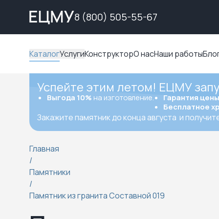
8 (800) 505-55-67
Каталог
Услуги
Конструктор
О нас
Наши работы
Бло
Успейте этим летом! ЕЦМУ зап
Выгода 10%
на изготовление.
Гарантия цен
Бесплатное х
Закажите памятник до конца августа
и получит
Главная
/
Памятники
/
Памятник из гранита Составной 019