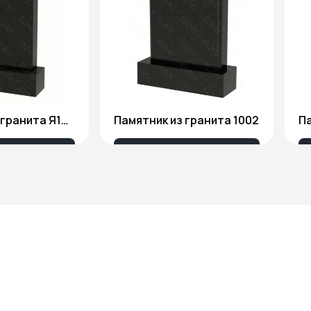
Памятник из гранита Я1806
Памятник из гранита 1002
Па
175 ₽
18 676 ₽