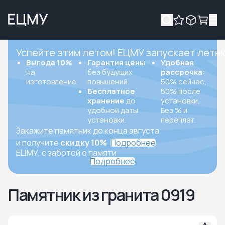
Успейте этим летом! ЕЦМУ запускает летн
Выгода 10%
Гарантия цены
Удобная
на
без будущих
рассрочка:
изготовление.
повышений.
50% сейчас,
Бесплатное
50% после
хранение
до
установки.
удобной даты
Без % и
установки.
переплат.
Закажите памятник до конца августа
и получите
скидку 10%
Подробнее
ЕЦМУ, с заботой о памяти
Подробнее
Памятник из гранита 0919