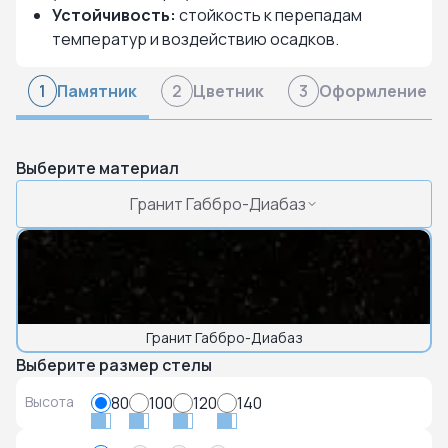
Устойчивость:
стойкость к перепадам
температур и воздействию осадков.
Памятник
Цветник
Оформление
1
2
3
Выберите материал
Гранит Габбро-Диабаз
Гранит Габбро-Диабаз
Выберите размер стелы
Высота
80
100
120
140