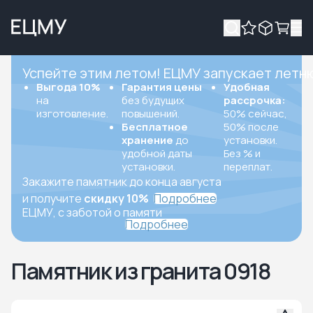
Успейте этим летом! ЕЦМУ запускает летн
Выгода 10%
Гарантия цены
Удобная
на
без будущих
рассрочка:
изготовление.
повышений.
50% сейчас,
Бесплатное
50% после
хранение
до
установки.
удобной даты
Без % и
установки.
переплат.
Закажите памятник до конца августа
и получите
скидку 10%
Подробнее
ЕЦМУ, с заботой о памяти
Подробнее
Памятник из гранита 0918