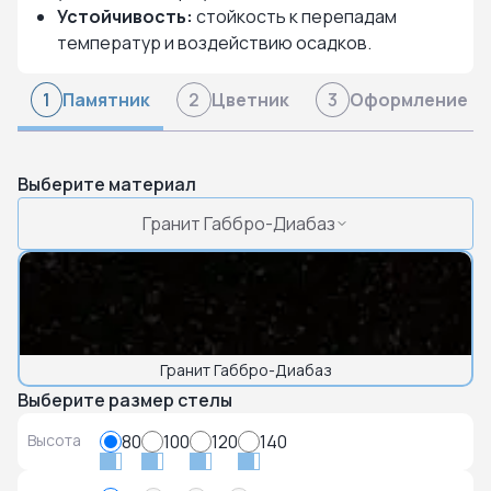
Устойчивость:
стойкость к перепадам
температур и воздействию осадков.
Памятник
Цветник
Оформление
1
2
3
Выберите материал
Гранит Габбро-Диабаз
Гранит Габбро-Диабаз
Выберите размер стелы
Высота
80
100
120
140