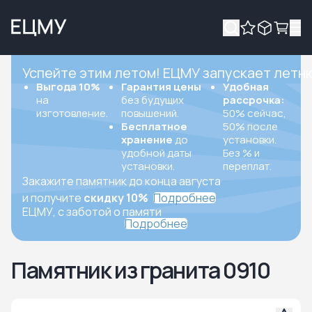
Успейте этим летом! ЕЦМУ запускает летн
Выгода 10%
Гарантия цены
Удобная
на
без будущих
рассрочка:
изготовление.
повышений.
50% сейчас,
Бесплатное
50% после
хранение
до
установки.
удобной даты
Без % и
установки.
переплат.
Закажите памятник до конца августа
и получите
скидку 10%
Подробнее
ЕЦМУ, с заботой о памяти
Подробнее
Памятник из гранита 0910