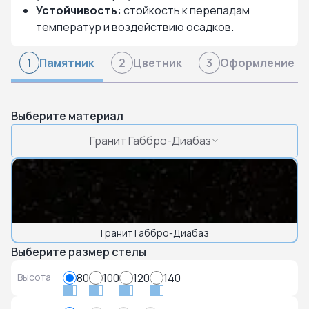
Устойчивость:
стойкость к перепадам
температур и воздействию осадков.
Памятник
Цветник
Оформление
1
2
3
Выберите материал
Гранит Габбро-Диабаз
Гранит Габбро-Диабаз
Выберите размер стелы
Высота
80
100
120
140