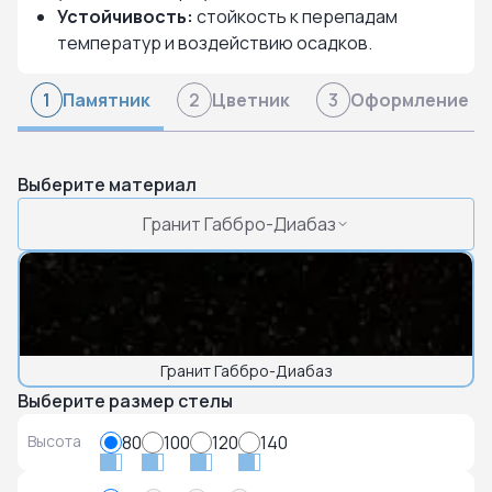
Устойчивость:
стойкость к перепадам
температур и воздействию осадков.
Памятник
Цветник
Оформление
1
2
3
Выберите материал
Гранит Габбро-Диабаз
Гранит Габбро-Диабаз
Выберите размер стелы
Высота
80
100
120
140