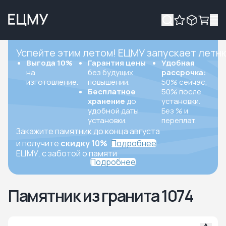
Успейте этим летом! ЕЦМУ запускает летн
Выгода 10%
Гарантия цены
Удобная
на
без будущих
рассрочка:
изготовление.
повышений.
50% сейчас,
Бесплатное
50% после
хранение
до
установки.
удобной даты
Без % и
установки.
переплат.
Закажите памятник до конца августа
и получите
скидку 10%
Подробнее
ЕЦМУ, с заботой о памяти
Подробнее
Памятник из гранита 1074