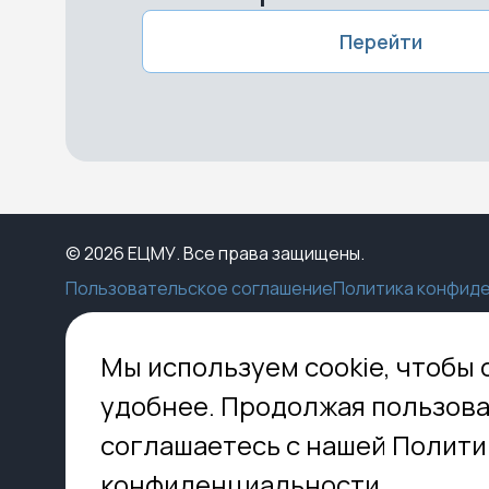
Перейти
© 2026 ЕЦМУ. Все права защищены.
Пользовательское соглашение
Политика конфид
Каталог
Конструктор
Пункты выдачи
Ко
Мы используем cookie, чтобы 
Услуги
О нас
Доставка
МО,
удобнее. Продолжая пользова
8 
Блог
Оплата
соглашаетесь с нашей Полити
Помощь
Установка
inf
Контакты
Гид по кладбищам
конфиденциальности