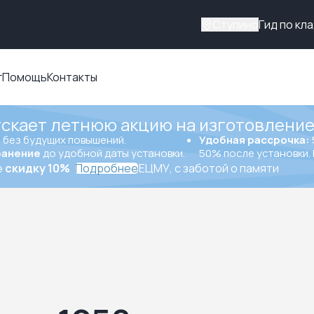
Ступино
Гид по кл
г
Помощь
Контакты
ускает летнюю акцию на изготовление
ы
без будущих повышений.
Удобная рассрочка:
ранение
до удобной даты установки.
50% после установки. 
е
скидку 10%
Подробнее
ЕЦМУ, с заботой о памяти