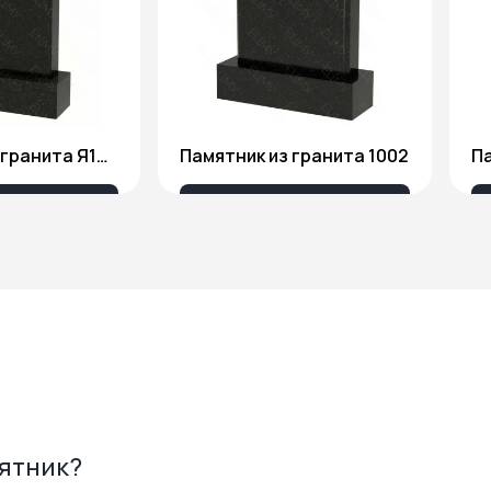
Памятник из гранита Я1806
Памятник из гранита 1002
Па
175 ₽
18 676 ₽
мятник?