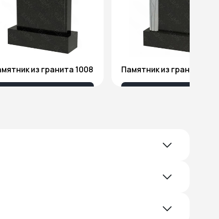
мятник из гранита 1008
Памятник из гранита Я1
18 032 ₽
51 578 ₽