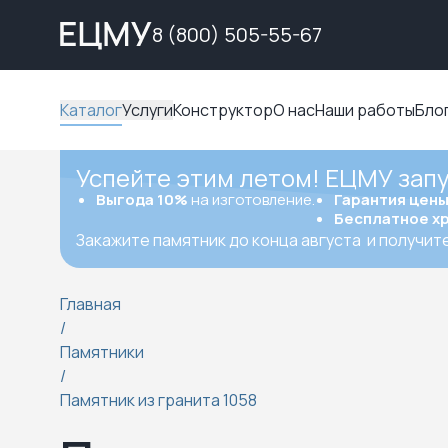
8 (800) 505-55-67
Каталог
Услуги
Конструктор
О нас
Наши работы
Бло
Успейте этим летом! ЕЦМУ зап
Выгода 10%
на изготовление.
Гарантия цен
Бесплатное х
Закажите памятник до конца августа
и получит
Главная
/
Памятники
/
Памятник из гранита 1058