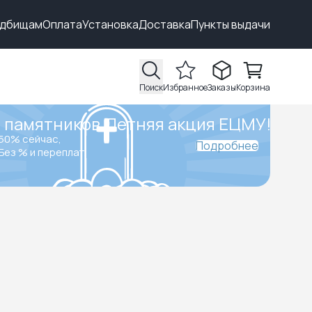
адбищам
Оплата
Установка
Доставка
Пункты выдачи
Поиск
Избранное
Заказы
Корзина
 памятников.
Летняя акция ЕЦМУ!
50% сейчас,
Подробнее
Без % и переплат.