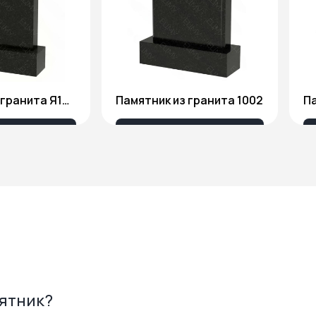
Памятник из гранита Я1806
Памятник из гранита 1002
Па
175 ₽
18 676 ₽
мятник?