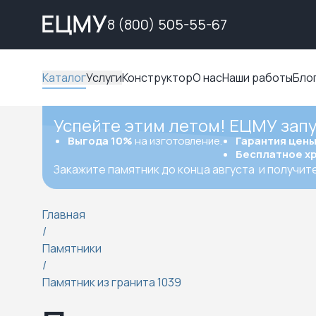
8 (800) 505-55-67
Каталог
Услуги
Конструктор
О нас
Наши работы
Бло
Успейте этим летом! ЕЦМУ зап
Выгода 10%
на изготовление.
Гарантия цен
Бесплатное х
Закажите памятник до конца августа
и получит
Главная
/
Памятники
/
Памятник из гранита 1039