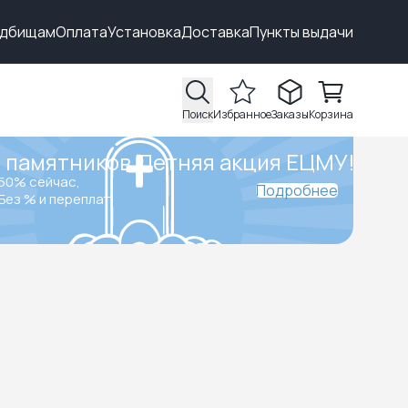
адбищам
Оплата
Установка
Доставка
Пункты выдачи
Поиск
Избранное
Заказы
Корзина
 памятников.
Летняя акция ЕЦМУ!
50% сейчас,
Подробнее
Без % и переплат.