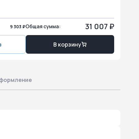
31 007 ₽
Общая сумма:
9 303 ₽
з
В корзину
формление