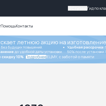
Ступино
Гид по кл
г
Помощь
Контакты
ускает летнюю акцию на изготовление
ы
без будущих повышений.
Удобная рассрочка:
ранение
до удобной даты установки.
50% после установки. 
е
скидку 10%
Подробнее
ЕЦМУ, с заботой о памяти