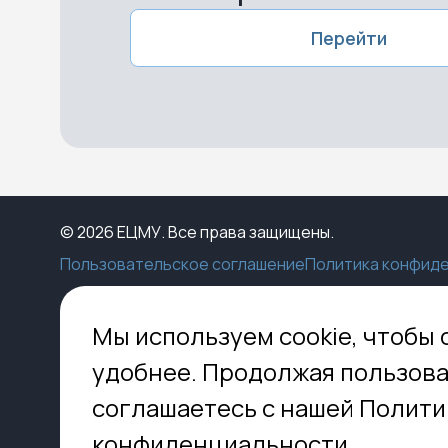
Перейти
© 2026 ЕЦМУ. Все права защищены.
Пользовательское соглашение
Политика конфид
Каталог
Конструктор
Пункты выдачи
Ко
Мы используем cookie, чтобы 
Услуги
О нас
Доставка
МО,
удобнее. Продолжая пользова
8 
Блог
Оплата
соглашаетесь с нашей Полити
Помощь
Установка
inf
Контакты
Гид по кладбищам
конфиденциальности