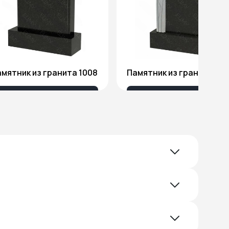
мятник из гранита 1008
Памятник из гранита Я1
18 032 ₽
51 578 ₽