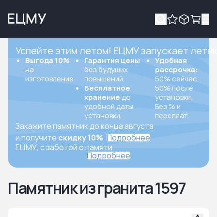
Успейте этим летом! ЕЦМУ запускает летн
Выгода 10%
Гарантия цены
Удобная
на
без будущих
рассрочка:
изготовление.
повышений.
50% сейчас,
Бесплатное
50% после
хранение
до
установки.
удобной даты
Без % и
установки.
переплат.
Закажите памятник до конца августа
и получите
скидку 10%
Подробнее
ЕЦМУ, с заботой о памяти
Подробнее
Памятник из гранита 1597