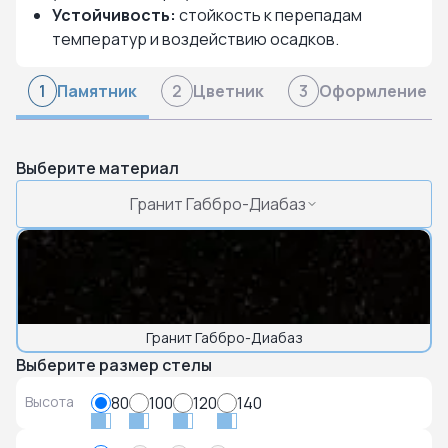
Устойчивость:
стойкость к перепадам
температур и воздействию осадков.
Памятник
Цветник
Оформление
1
2
3
Выберите материал
Гранит Габбро-Диабаз
Гранит Габбро-Диабаз
Выберите размер стелы
Высота
80
100
120
140