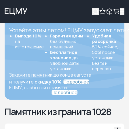
Успейте этим летом! ЕЦМУ запускает летн
Выгода 10%
Гарантия цены
Удобная
на
без будущих
рассрочка:
изготовление.
повышений.
50% сейчас,
Бесплатное
50% после
хранение
до
установки.
удобной даты
Без % и
установки.
переплат.
Закажите памятник до конца августа
и получите
скидку 10%
Подробнее
ЕЦМУ, с заботой о памяти
Подробнее
Памятник из гранита 1028