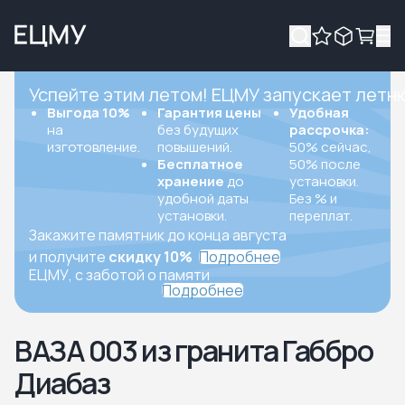
Успейте этим летом! ЕЦМУ запускает летн
Выгода 10%
Гарантия цены
Удобная
на
без будущих
рассрочка:
изготовление.
повышений.
50% сейчас,
Бесплатное
50% после
хранение
до
установки.
удобной даты
Без % и
установки.
переплат.
Закажите памятник до конца августа
и получите
скидку 10%
Подробнее
ЕЦМУ, с заботой о памяти
Подробнее
ВАЗА 003 из гранита Габбро
Диабаз